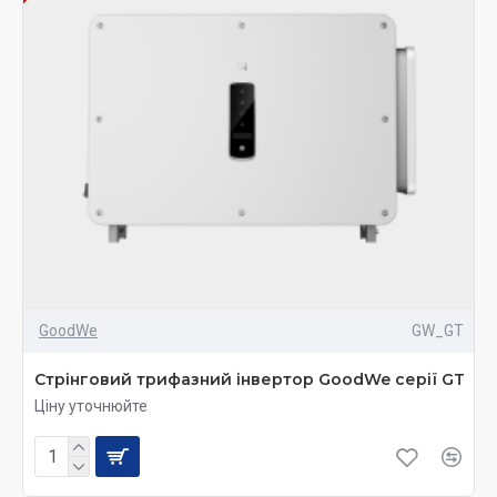
GoodWe
GW_GT
Стрінговий трифазний інвертор GoodWe серії GT
Ціну уточнюйте