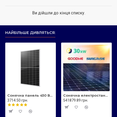
Ви дійшли до кінця списку.
НАЙБІЛЬШЕ ДИВЛЯТЬСЯ:
Сонячна панель 450 Вт Sunerise JC450-108M N-тип, двостороння
Сонячна електростанція 30 кВт - мережева JC585 Sunerise
3714.50 грн.
541879.89 грн.