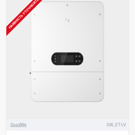
НАЯВНІСТЬ УТОЧНЮЙТЕ
GoodWe
GW_ET-LV