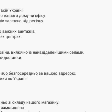
сій Україні.
о вашого дому чи офісу.
ів залежно від регіону.
о важких вантажів.
них центрах.
раїни, включно із найвіддаленішими селами.
с-доставки.
нь або безпосередньо за вашою адресою.
ки по Україні.
ьо зі складу нашого магазину.
 замовлення.