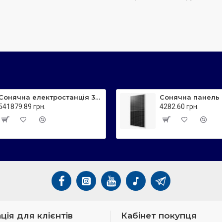
Сонячна електростанція 30 кВт - мережева JC585 Sunerise
541879.89 грн.
4282.60 грн.
ція для клієнтів
Кабінет покупця