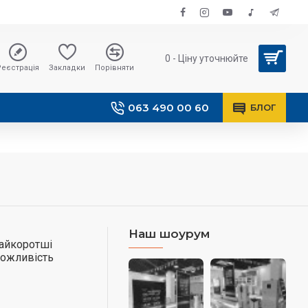
0 - Ціну уточнюйте
Реєстрація
Закладки
Порівняти
063 490 00 60
БЛОГ
Наш шоурум
найкоротші
можливість