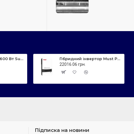
Сонячна панель 600 Вт Sunerise JC600-144M N-тип, двостороння
Гібридний інвертор Must PV18-6048 PRO II
22016.06 грн.
Підписка на новини