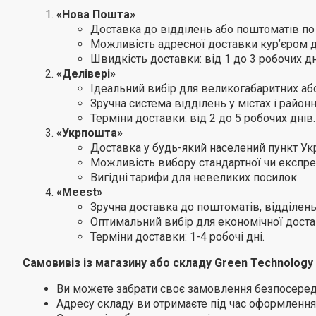
«Нова Пошта»
Доставка до відділень або поштоматів по в
Можливість адресної доставки кур’єром д
Швидкість доставки: від 1 до 3 робочих дн
«Делівері»
Ідеальний вибір для великогабаритних аб
Зручна система відділень у містах і район
Терміни доставки: від 2 до 5 робочих днів.
«Укрпошта»
Доставка у будь-який населений пункт Ук
Можливість вибору стандартної чи експре
Вигідні тарифи для невеликих посилок.
«Meest»
Зручна доставка до поштоматів, відділе
Оптимальний вибір для економічної достав
Терміни доставки: 1-4 робочі дні.
Самовивіз із магазину або складу Green Technology
Ви можете забрати своє замовлення безпосередн
Адресу складу ви отримаєте під час оформлення