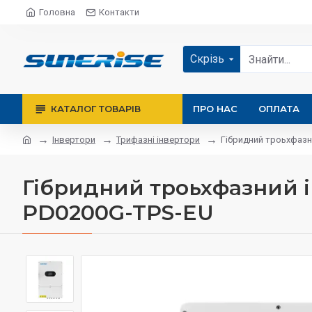
Головна
Контакти
Скрізь
КАТАЛОГ ТОВАРІВ
ПРО НАС
ОПЛАТА
Інвертори
Трифазні інвертори
Гібридний троьхфазний
Гібридний троьхфазний інв
PD0200G-TPS-EU