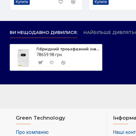
Купити
Купити
ВИ НЕЩОДАВНО ДИВИЛИСЯ:
НАЙБІЛЬШЕ ДИВЛЯТЬС
Гібридний троьхфазний інвертор (Hybrid Inverter) - 20 кВт Sunerise - SUN-20-PD0200G-TPS-EU
78659.98 грн.
Green Technology
Інформа
Про компанію
Наші конт