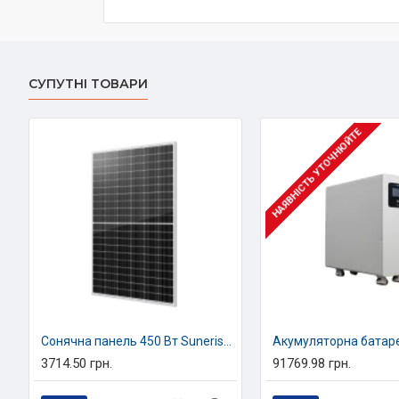
СУПУТНІ ТОВАРИ
НАЯВНІСТЬ УТОЧНЮЙТЕ
Сонячна панель 450 Вт Sunerise JC450-108M N-тип, двостороння
3714.50 грн.
91769.98 грн.