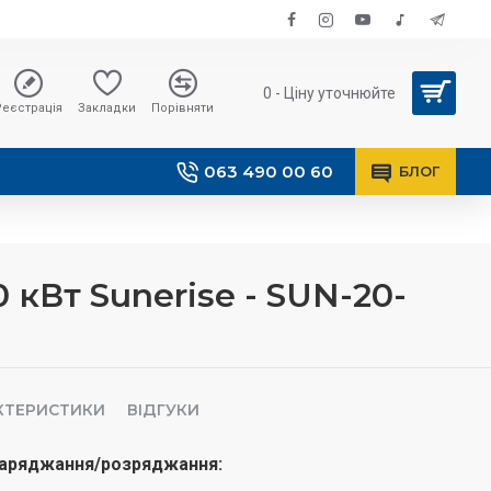
0 - Ціну уточнюйте
Реєстрація
Закладки
Порівняти
063 490 00 60
БЛОГ
 кВт Sunerise - SUN-20-
АКТЕРИСТИКИ
ВІДГУКИ
заряджання/розряджання: