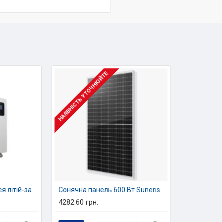
Інвертор підтримує роб
що забезпечує надійніст
дозволяє адаптуватися д
З'єднання змінного стр
Інвертор може бути інте
НАЯВНІСТЬ УТОЧНЮЙТЕ
струм, що дозволяє моде
обладнання. Це ідеальн
технологій.
Розширене управління 
SUN-20-PD0200G-TPS-EU 
розряджання, що дає зм
тарифів або графіків с
енергоефективність сис
Акумуляторна батарея літій-залізо-фосфатна (LiFePO4) Sunerise JC-LD15kWh, 15 кВтг, 51.2 В, 300 Аг
Сонячна панель 600 Вт Sunerise JC600-144M N-тип, двостороння
Технічні особливості:
4282.60 грн.
Тип батареї: Літій-