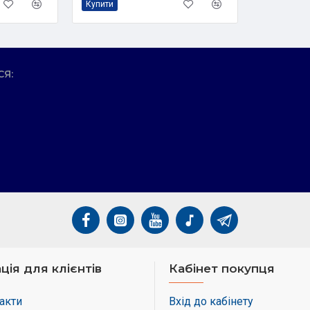
Купити
Номінальна потужні
Коефіцієнт потужно
Фази: Трифазна си
Частота: 50/60 Гц
Я:
Діапазон вхідної/в
Ефективність:
Максимальна ефект
Європейська ефект
Ефективність MPPT
Захисні функції:
Вбудовані захисти
змінного струму, п
Захист від перенапр
ція для клієнтів
Кабінет покупця
акти
Вхід до кабінету