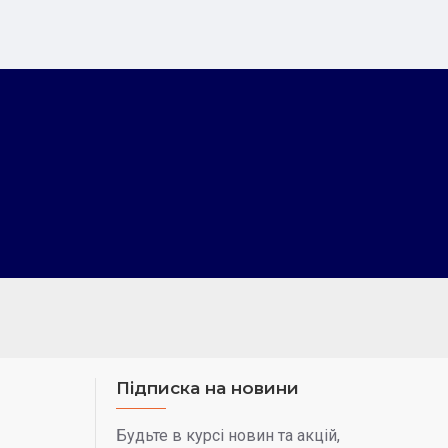
сть: 20 кВт
сті: від 0.8 випереджального до 0.8 відстаючого
стема (3P+N)
ихідної напруги: 220/380В, 230/400В
ивність: 97.6%
ивність: 97.0%
: 99.9%
: зворотне підключення полярності, перевантаження
еренапруга, коротке замикання, перегрів.
уг: Тип II (DC та AC)
Підписка на новини
Будьте в курсі новин та акцій,