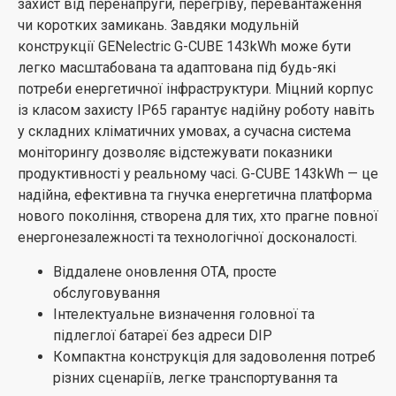
захист від перенапруги, перегріву, перевантаження
чи коротких замикань. Завдяки модульній
конструкції GENelectric G-CUBE 143kWh може бути
легко масштабована та адаптована під будь-які
потреби енергетичної інфраструктури. Міцний корпус
із класом захисту IP65 гарантує надійну роботу навіть
у складних кліматичних умовах, а сучасна система
моніторингу дозволяє відстежувати показники
продуктивності у реальному часі. G-CUBE 143kWh — це
надійна, ефективна та гнучка енергетична платформа
нового покоління, створена для тих, хто прагне повної
енергонезалежності та технологічної досконалості.
Віддалене оновлення OTA, просте
обслуговування
Інтелектуальне визначення головної та
підлеглої батареї без адреси DIP
Компактна конструкція для задоволення потреб
різних сценаріїв, легке транспортування та