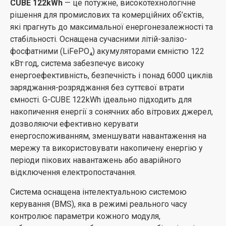
CUBE 122kWh
— це потужне, високотехнологічне
рішення для промислових та комерційних об’єктів,
які прагнуть до максимальної енергонезалежності та
стабільності. Оснащена сучасними літій-залізо-
фосфатними (LiFePO₄) акумуляторами ємністю 122
кВт·год, система забезпечує високу
енергоефективність, безпечність і понад 6000 циклів
заряджання-розряджання без суттєвої втрати
ємності. G-CUBE 122kWh ідеально підходить для
накопичення енергії з сонячних або вітрових джерел,
дозволяючи ефективно керувати
енергоспоживанням, зменшувати навантаження на
мережу та використовувати накопичену енергію у
періоди пікових навантажень або аварійного
відключення електропостачання.
Система оснащена інтелектуальною системою
керування (BMS), яка в режимі реального часу
контролює параметри кожного модуля,