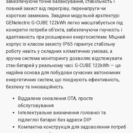
забезпечуючи точне балансування, стабільність і
повний захист від перегріву, перенапруги чи
коротких замикань. Завдяки модульній архітектурі
GENelectric G-CUBE 122kWh легко масштабується під
конкретні потреби об’єкта, забезпечуючи гнучкість і
адаптивність при розширенні енергосистеми. Міцний
корпус із класом захисту IP65 гарантує стабільну
роботу навіть у складних кліматичних умовах, а
зручна система моніторингу дозволяє відстежувати
стан батарей у реальному часі. G-CUBE 122kWh — це
надійна основа для побудови сучасних автономних
енергетичних систем, що поєднують ефективність,
безпеку та інноваційність.
Віддалене оновлення OTA, просте
обслуговування
Інтелектуальне визначення головної та
підлеглої батареї без адреси DIP
Компактна конструкція для задоволення потреб