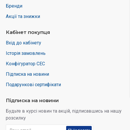
Бренди
Вага: 40 кг
Акції та знижки
Моніторинг: Wi-Fi, RS485
Кабінет покупця
Додаткове обладнання:
Вхід до кабінету
Монтажна система з металевими конструкціями
Історія замовлень
Кабелі, конектори, захисна автоматика
Конфігуратор СЕС
Система моніторингу для онлайн-відстеження роботи станції
Підписка на новини
*До комплекту входять лише інвертор та сонячні
Подарункові сертифікати
панелі. Монтаж, кріплення, кабелі та захисне
обладнання не включені.
Підписка на новини
Будьте в курсі новин та акцій, підписавшись на нашу
Отримайте індивідуальний розрахунок!
розсилку
Напишіть у Viber/Telegram або телефонуйте нам прямо зараз!