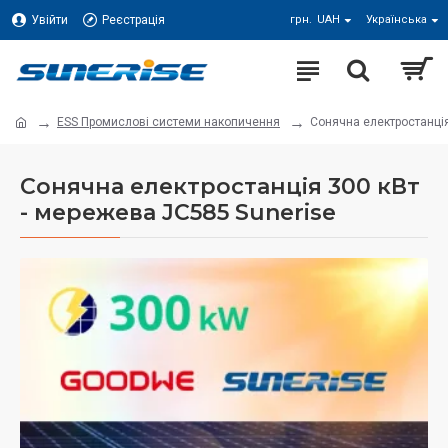
Увійти
Реєстрація
грн.
UAH
Українська
ESS Промислові системи накопичення
Сонячна електростанція
Сонячна електростанція 300 кВт
- мережева JC585 Sunerise