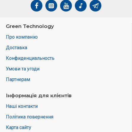
Гарантія: 12 років
Термін служби: до 30 років
Green Technology
Мережеві інвертори:
Про компанію
GOODWE GW30K-MT – трифазний інвертор потужністю 30 кВт (10
Доставка
шт. у системі).
Конфиденциальность
Кількість MPPT-трекерів: 3
Умови та угоди
Максимальна ефективність: 98,8%
Партнерам
Діапазон вхідної напруги: 200 – 1000 В
Інформація для клієнтів
Максимальна вхідна потужність: 45000 Вт
Наші контакти
Вихідна номінальна напруга: 400 В (трифазна)
Політика повернення
Ступінь захисту: IP65
Карта сайту
Робоча температура: -30°C до +60°C