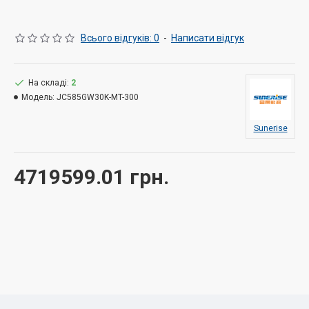
торгових центрів, аграрного сектору та інших комерційних
об'єктів.
Всього відгуків: 0
-
Написати відгук
Переваги сонячної електростанції Sunerise 300 кВт:
Велика продуктивність – до 1200-1400 кВт·год на добу
На складі:
2
Швидка окупність – термін повернення інвестицій 4-5 років
Модель:
JC585GW30K-MT-300
Скорочення витрат на електроенергію – зменшення
витрат до 80%
Sunerise
Довговічність – обладнання працює до 30 років
Безкоштовний моніторинг – відстеження роботи через
4719599.01 грн.
смартфон
Ідеальне рішення для:
Промислових підприємств
Бізнес-центрів
Складських та торгових комплексів
Фермерських господарств
Комплектація системи: