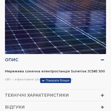
ОПИС
Мережева сонячна електростанція Sunerise JC585 300
кВт – ефективне рішення для бізнесу
Мережева сонячна електростанція потужністю 300 кВт – це
високотехнологічне рішення для зниження витрат на
ТЕХНІЧНІ ХАРАКТЕРИСТИКИ
електроенергію та підвищення енергонезалежності підприємств.
Станція ідеально підходить для заводів, складських комплексів,
ВІДГУКИ