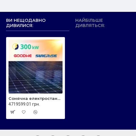
Сонячні панелі:
ВИ НЕЩОДАВНО
НАЙБІЛЬШЕ
Sunerise JC585-144M – біфасіальні (двосторонні) монокристалічні
ДИВИЛИСЯ:
ДИВЛЯТЬСЯ:
фотомодулі потужністю 585 Вт кожен.
Тип: Монокристалічний
Кількість комірок: 144
ККД: до 22,64%
Розміри: 2279 × 1134 × 35 мм
Вага: 26,5 кг
Сонячна електростанція 300 кВт - мережева JC585 Sunerise
Робоча напруга (Vmp): 43,73 В
4719599.01 грн.
Робочий струм (Imp): 13,34 A
Напруга холостого ходу (Voc): 52,31 В
Струм короткого замикання (Isc): 14,19 A