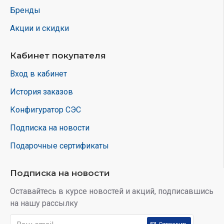
Количество входных стрингов: 6
Бренды
КПД инвертора: до 98,8%
Акции и скидки
Степень защиты: IP65
Температурный диапазон: -30°C…+60°C
Мониторинг: Wi-Fi, RS485, система Smart Control
Кабинет покупателя
Важная информация:
Вход в кабинет
В комплект входят только инвертор и солнечные
История заказов
панели.
Конфигуратор СЭС
Монтажные конструкции, кабели и системы защиты
Подписка на новости
заказываются по отдельности.
Подарочные сертификаты
Подписка на новости
Оставайтесь в курсе новостей и акций, подписавшись
на нашу рассылку