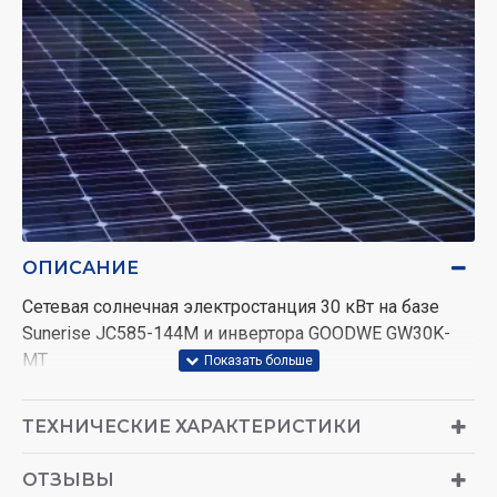
ОПИСАНИЕ
Сетевая солнечная электростанция 30 кВт на базе
Sunerise JC585-144M и инвертора GOODWE GW30K-
MT
Надежный источник энергии для бизнеса и дома!
ТЕХНИЧЕСКИЕ ХАРАКТЕРИСТИКИ
Сетевая солнечная электростанция 30 кВт –
идеальное решение для коммерческих объектов,
ОТЗЫВЫ